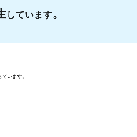
生
。
しています
きています。
。