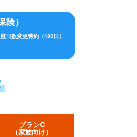
保険）
度日数変更特約（180日）
！
プランC
（家族向け）