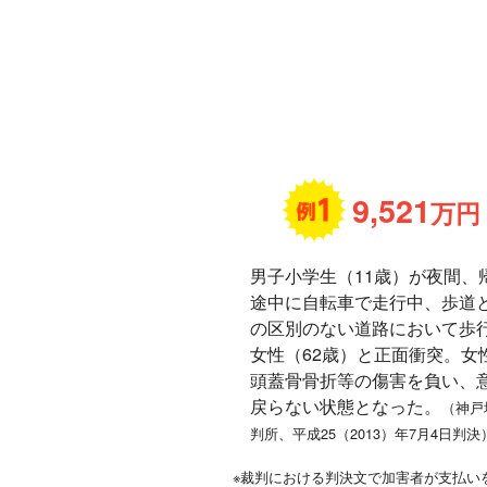
9,521
万円
男子小学生（11歳）が夜間、
途中に自転車で走行中、歩道
の区別のない道路において歩
女性（62歳）と正面衝突。女
頭蓋骨骨折等の傷害を負い、
戻らない状態となった。
（神戸
判所、平成25（2013）年7月4日判決
※裁判における判決文で加害者が支払い