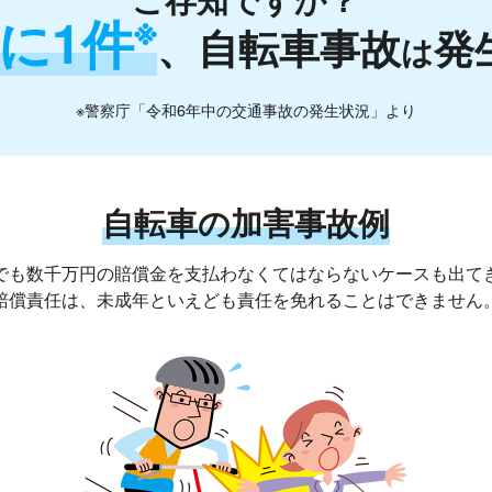
※
秒に1件
、
自転車事故
発
は
※警察庁「令和6年中の交通事故の発生状況」より
自転車の加害事故例
でも数千万円の賠償金を支払わなくてはならないケースも出て
賠償責任は、未成年といえども責任を免れることはできません