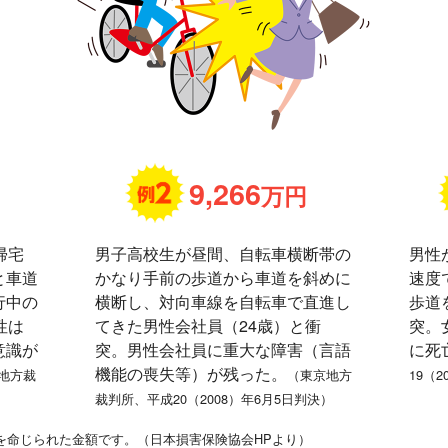
9,266
万円
帰宅
男子高校生が昼間、自転車横断帯の
男性
と車道
かなり手前の歩道から車道を斜めに
速度
行中の
横断し、対向車線を自転車で直進し
歩道
性は
てきた男性会社員（24歳）と衝
突。
意識が
突。男性会社員に重大な障害（言語
に死
機能の喪失等）が残った。
地方裁
（東京地方
19（
）
裁判所、平成20（2008）年6月5日判決）
を命じられた金額です。（日本損害保険協会HPより）