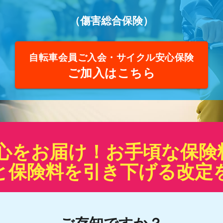
（傷害総合保険）
自転車会員ご入会・サイクル安心保険
ご加入はこちら
心をお届け！お手頃な保険
と保険料を引き下げる
改定
ご存知ですか？