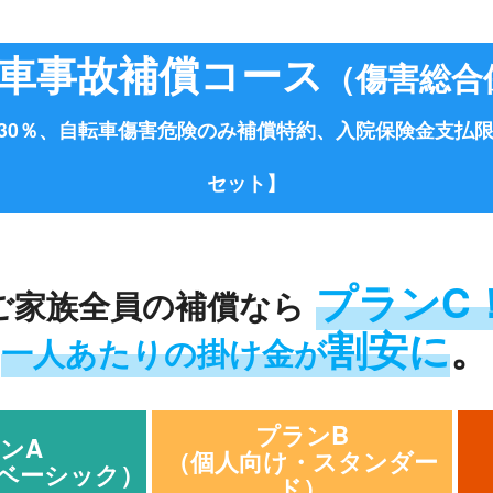
車事故補償コース
（傷害総合
30％、自転車傷害危険のみ補償特約、入院保険金支払限
セット】
プランC
ご家族全員の補償なら
割安に
。
一人あたりの掛け金が
プランB
ンA
（個人向け・スタンダー
ベーシック）
ド）