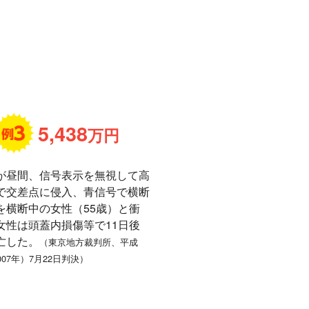
5,438
万円
が昼間、信号表示を無視して高
で交差点に侵入、青信号で横断
を横断中の女性（55歳）と衝
女性は頭蓋内損傷等で11日後
亡した。
（東京地方裁判所、平成
2007年）7月22日判決）