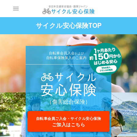
menu
サイクル安心保険TOP
自転車会員入会
および
自転車保険加入のご案内
（傷害総合保険）
自転車会員ご入会・サイクル安心保険
ご加入はこちら