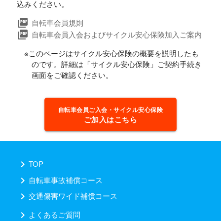
込みください。
picture_as_pdf
自転車会員規則
picture_as_pdf
自転車会員入会およびサイクル安心保険加入ご案内
※このページはサイクル安心保険の概要を説明したも
のです。詳細は「サイクル安心保険」ご契約手続き
画面をご確認ください。
自転車会員ご入会・サイクル安心保険
ご加入はこちら
chevron_right
TOP
chevron_right
自転車事故補償コース
chevron_right
交通傷害ワイド補償コース
chevron_right
よくあるご質問