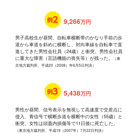
9,266
万円
男子高校生が昼間、自転車横断帯のかなり手前の歩
道から車道を斜めに横断し、対向車線を自転車で直
進してきた男性会社員（24歳）と衝突。男性会社員
に重大な障害（言語機能の喪失等）が残った。
（東
京地方裁判所、平成20（2008）年6月5日判決）
5,438
万円
男性が昼間、信号表示を無視して高速度で交差点に
侵入、青信号で横断歩道を横断中の女性（55歳）と
衝突。女性は頭蓋内損傷等で11日後に死亡した。
（東京地方裁判所、平成19（2007年）7月22日判決）