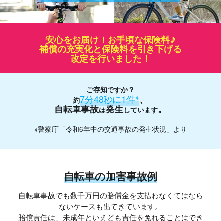
安心をお届け！お手頃な保険料♪
補償の充実化と保険料を引き下げる
改定を行いました！
ご存知ですか？
※
7分48秒に1件
、
約
自転車事故
発生
。
は
しています
※警察庁「令和6年中の交通事故の発生状況」より
自転車の加害事故例
自転車事故でも数千万円の賠償金を支払わなくてはなら
ないケースも出てきています。
賠償責任は、未成年といえども責任を免れることはでき