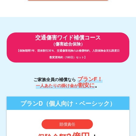
交通傷害ワイド補償コース
（傷害総合保険）
【保険期間1年、団体割引30％、交通傷害危険のみ補償特約、入院保険金支払限度日
数変更特約（180日）セット】
プランF！
ご家族全員の補償なら
割安に
。
一人あたりの掛け金が
プランD
（個人向け・ベーシック）
賠償責任