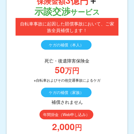
3億円
＋
保険金額
示談交渉
サービス
自転車事故に起因した賠償事故において、ご家
族全員補償します！
ケガの補償（本人）
（注）
死亡・後遺障害保険金
50
万円
※自転車およびその他交通事故によるケガ
ケガの補償（家族）
補償されません
年間掛金（Web申し込み）
2,000
円