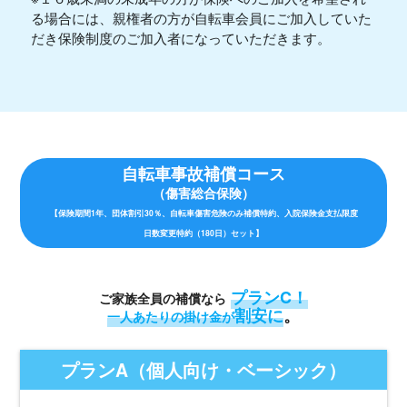
る場合には、親権者の方が自転車会員にご加入していた
だき保険制度のご加入者になっていただきます。
自転車事故補償コース
（傷害総合保険）
【保険期間1年、団体割引30％、自転車傷害危険のみ補償特約、入院保険金支払限度
日数変更特約（180日）セット】
プランC！
ご家族全員の補償なら
割安に
。
一人あたりの掛け金が
プランA
（個人向け・ベーシック）