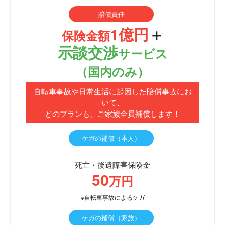
賠償責任
1億円
＋
保険金額
示談交渉
サービス
（国内のみ）
自転車事故や日常生活に起因した賠償事故にお
いて、
どのプランも、ご家族全員補償します！
ケガの補償（本人）
（注）
死亡・後遺障害保険金
50
万円
※自転車事故によるケガ
ケガの補償（家族）